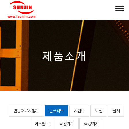
제품소개
만능재료시험기
콘크리트
시멘트
토질
골재
아스팔트
측정기기
측량기기