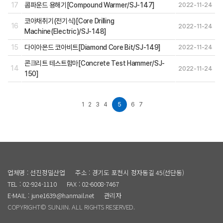
17
콤파운드 용해기[Compound Warmer/SJ-147]
2022-11-24
코아채취기(전기식)[Core Drilling
16
2022-11-24
Machine(Electric)/SJ-148]
15
다이아몬드 코아비트[Diamond Core Bit/SJ-149]
2022-11-24
콘크리트 테스트함마[Concrete Test Hammer/SJ-
14
2022-11-24
150]
1
2
3
4
5
6
7
업체명 : 선진정밀산업
주소 : 경기도 포천시 정자동길 45(선단동)
TEL : 02-924-1110
FAX : 02-6008-7467
E-MAIL : june1639@hanmail.net
관리자
COPYRIGHT© SUNJIN. ALL RIGHTS RESERVED.