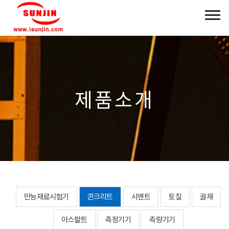
제품소개
만능재료시험기
콘크리트
시멘트
토질
골재
아스팔트
측정기기
측량기기