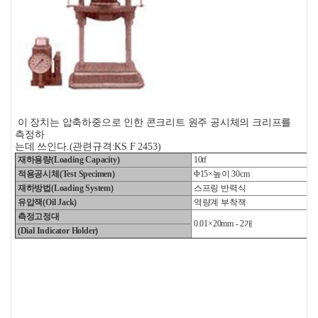
이 장치는 압축하중으로 인한 콘크리트 원주 공시체의 크리프를
측정하
는데 쓰인다.(관련규격:KS F 2453)
재하용량(Loading Capacity)
10tf
적용공시체(Test Specimen)
Φ15×높이 30cm
재하방법(Loading System)
스프링 반력식
유압잭(Oil Jack)
역량계 부착잭
측정고정대
0.01×20mm - 2개
(Dial Indicator Holder)