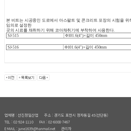
본 비트는 시공중인 도로에서 아스팔트 및 콘크리트 포장의 시험을 위
임의로 설정한
곳의 시료를 채취하기 위해 코아채취기에 부착하여 사용한다.
SJ-515
Φ101.6(4")×길이 450mm
SJ-516
Φ101.6(4")×길이 450mm
업체명 : 선진정밀산업
주소 : 경기도 포천시 정자동길 45(선단동)
TEL : 02-924-1110
FAX : 02-6008-7467
E-MAIL : june1639@hanmail.net
관리자