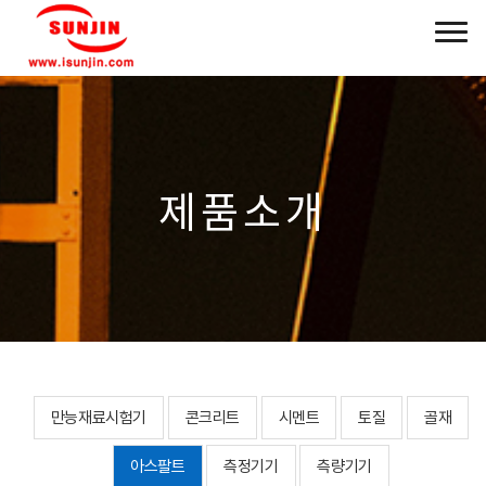
제품소개
만능재료시험기
콘크리트
시멘트
토질
골재
아스팔트
측정기기
측량기기