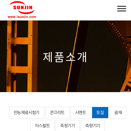
제품소개
만능재료시험기
콘크리트
시멘트
토질
골재
아스팔트
측정기기
측량기기