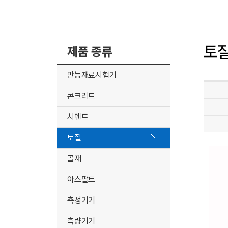
토
제품 종류
만능재료시험기
콘크리트
시멘트
토질
골재
아스팔트
측정기기
측량기기