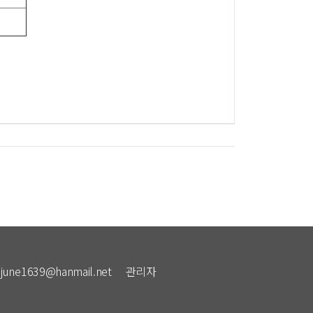
: june1639@hanmail.net
관리자