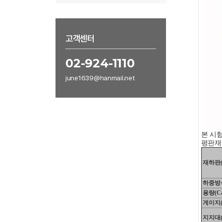
고객센터
02-924-1110
june1639@hanmail.net
본 시
평판재하
재하판(Be
하중방식(
용량(Cap
게이지(G
지지대(Br