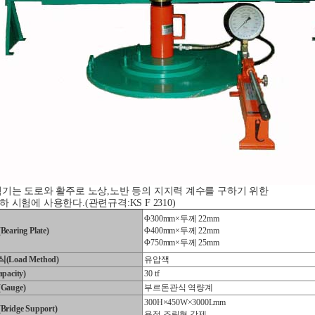
험기는 도로와 활주로 노상,노반 등의 지지력 계수를 구하기 위한
 시험에 사용한다.(관련규격:KS F 2310)
Φ300mm×두께 22mm
aring Plate)
Φ400mm×두께 22mm
Φ750mm×두께 25mm
Load Method)
유압잭
acity)
30 tf
auge)
부르돈관식 역량계
300H×450W×3000Lmm
idge Support)
용접 조립형 강제