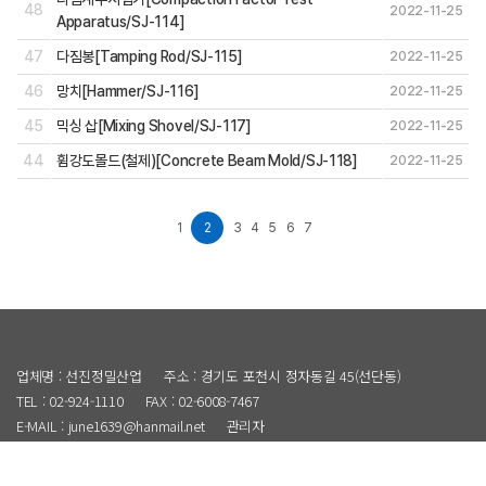
48
2022-11-25
Apparatus/SJ-114]
47
다짐봉[Tamping Rod/SJ-115]
2022-11-25
46
망치[Hammer/SJ-116]
2022-11-25
45
믹싱 삽[Mixing Shovel/SJ-117]
2022-11-25
44
휨강도몰드(철제)[Concrete Beam Mold/SJ-118]
2022-11-25
1
2
3
4
5
6
7
업체명 : 선진정밀산업
주소 : 경기도 포천시 정자동길 45(선단동)
TEL : 02-924-1110
FAX : 02-6008-7467
E-MAIL : june1639@hanmail.net
관리자
COPYRIGHT© SUNJIN. ALL RIGHTS RESERVED.