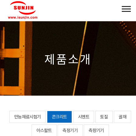
제품소개
만능재료시험기
콘크리트
시멘트
토질
골재
아스팔트
측정기기
측량기기